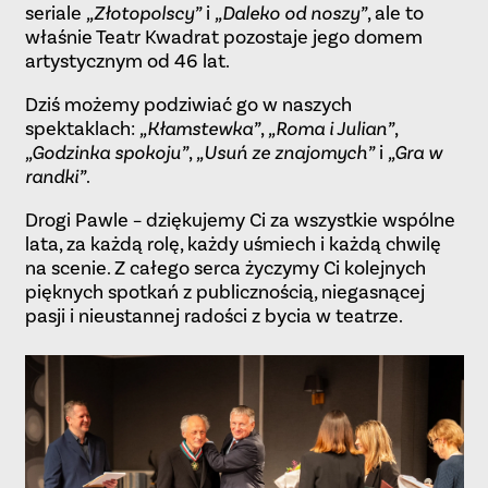
seriale
„Złotopolscy”
i
„Daleko od noszy”
, ale to
właśnie Teatr Kwadrat pozostaje jego domem
artystycznym od 46 lat.
Dziś możemy podziwiać go w naszych
spektaklach:
„Kłamstewka”
,
„Roma i Julian”
,
„Godzinka spokoju”
,
„Usuń ze znajomych”
i
„Gra w
randki”
.
Drogi Pawle – dziękujemy Ci za wszystkie wspólne
lata, za każdą rolę, każdy uśmiech i każdą chwilę
na scenie. Z całego serca życzymy Ci kolejnych
pięknych spotkań z publicznością, niegasnącej
pasji i nieustannej radości z bycia w teatrze.