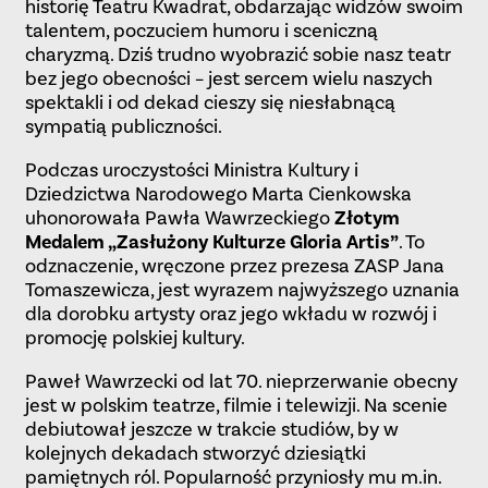
historię Teatru Kwadrat, obdarzając widzów swoim
talentem, poczuciem humoru i sceniczną
charyzmą. Dziś trudno wyobrazić sobie nasz teatr
bez jego obecności – jest sercem wielu naszych
spektakli i od dekad cieszy się niesłabnącą
sympatią publiczności.
Podczas uroczystości Ministra Kultury i
Dziedzictwa Narodowego Marta Cienkowska
uhonorowała Pawła Wawrzeckiego
Złotym
Medalem „Zasłużony Kulturze Gloria Artis”
. To
odznaczenie, wręczone przez prezesa ZASP Jana
Tomaszewicza, jest wyrazem najwyższego uznania
dla dorobku artysty oraz jego wkładu w rozwój i
promocję polskiej kultury.
Paweł Wawrzecki od lat 70. nieprzerwanie obecny
jest w polskim teatrze, filmie i telewizji. Na scenie
debiutował jeszcze w trakcie studiów, by w
kolejnych dekadach stworzyć dziesiątki
pamiętnych ról. Popularność przyniosły mu m.in.