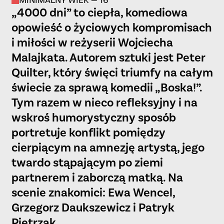
MINIMALNY WIEK — 16
„4000 dni” to ciepła, komediowa
opowieść o życiowych kompromisach
i miłości w reżyserii Wojciecha
Malajkata. Autorem sztuki jest Peter
Quilter, który święci triumfy na całym
świecie za sprawą komedii „Boska!”.
Tym razem w nieco refleksyjny i na
wskroś humorystyczny sposób
portretuje konflikt pomiędzy
cierpiącym na amnezję artystą, jego
twardo stąpającym po ziemi
partnerem i zaborczą matką. Na
scenie znakomici: Ewa Wencel,
Grzegorz Daukszewicz i Patryk
Pietrzak.