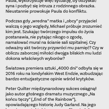
Paula, wykorzystuje więc sytuację, by odzyskać
syna i pozbyć się intruza z rodzinnego obrazka.
Nieustannie prowokuje Paula do konfliktu.
Podczas gdy „wredna” matka i „obcy” przyjaciel
walczą o jego względy, Michael próbuje zrozumieć
kim jest. Szukając twórczego impulsu do życia
postanawia, nie pytając nikogo o zgodę,
namalować mural na ścianie sali szpitalnej. Czy
odważny akt twórczy przywróci mu pamięć? Czy w
obliczu zaborczej miłości dwojga bliskich mu ludzi
dokona właściwych wyborów?
Światowa premiera sztuki „4000 dni” odbyła się w
2016 roku na londyńskim West Endzie, wzbudzając
bardzo entuzjastyczne opinie wśród krytyków.
Peter Quilter międzynarodowy sukces osiągnął
jako autor głośnego dramatu muzycznego „Na
końcu tęczy” („End of the Rainbow”),
opowiadającego historię Judy Garland. Na jego