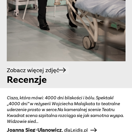
Zobacz więcej zdjęć
Recenzje
Cisza, która mówi: 4000 dni bliskości i bólu. Spektakl
„4000 dni” w reżyserii Wojciecha Malajkata to teatralne
uderzenie prosto w serce.
Na kameralnej scenie Teatru
Kwadrat scena szpitalna rozciąga się jak samotna wyspa.
Widzowie sied...
Joanna Sieg-Ulanowicz
,
dlaLejdis.pl