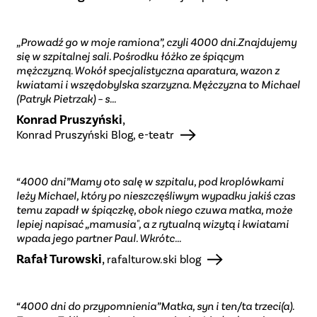
„Prowadź go w moje ramiona”, czyli 4000 dni.
Znajdujemy
się w szpitalnej sali. Pośrodku łóżko ze śpiącym
mężczyzną. Wokół specjalistyczna aparatura, wazon z
kwiatami i wszędobylska szarzyzna. Mężczyzna to Michael
(Patryk Pietrzak) – s...
Konrad Pruszyński
,
Konrad Pruszyński Blog, e-teatr
“4000 dni”Mamy oto salę w szpitalu, pod kroplówkami
leży Michael, który po nieszczęśliwym wypadku jakiś czas
temu zapadł w śpiączkę, obok niego czuwa matka, może
lepiej napisać „mamusia", a z rytualną wizytą i kwiatami
wpada jego partner Paul. Wkrótc...
Rafał Turowski
,
rafalturow.ski blog
“4000 dni do przypomnienia”Matka, syn i ten/ta trzeci(a).