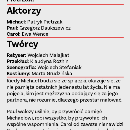
Aktorzy
Michael
:
Patryk
Pietrzak
Paul
:
Grzegorz
Daukszewicz
Carol
:
Ewa
Wencel
Twórcy
Reżyser
:
Wojciech Malajkat
Przekład
:
Klaudyna Rozhin
Scenografia
:
Wojciech Stefaniak
Kostiumy
:
Marta Grudzińska
Kiedy Michael budzi się ze śpiączki, okazuje się, że
nie pamięta ostatnich jedenastu lat życia. Nie ma
pojęcia, kim jest mężczyzna podający się za jego
partnera, nie rozumie, dlaczego przestał malować.
Paul walczy usilnie, by przywrócić pamięć
Michaelowi, robi wszystko, by przywołać ich
wspólne wspomnienia. Carol od zawsze nienawidzi