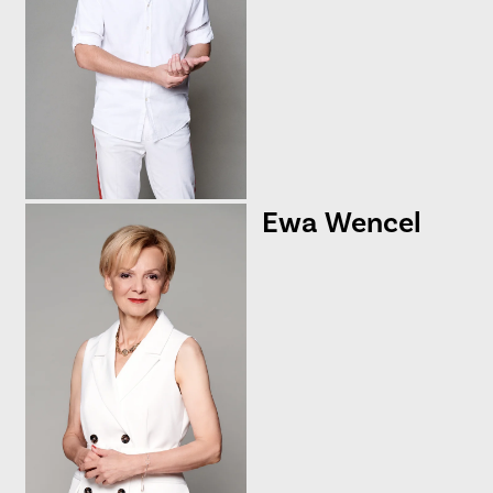
Ewa
Wencel