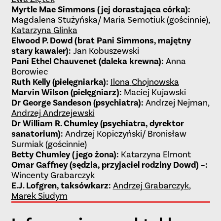
Myrtle Mae Simmons (jej dorastająca córka)
:
Magdalena Stużyńska/ Maria Semotiuk (gościnnie)
,
Katarzyna
Glinka
Elwood P. Dowd (brat Pani Simmons, majętny
stary kawaler)
:
Jan Kobuszewski
Pani Ethel Chauvenet (daleka krewna)
:
Anna
Borowiec
Ruth Kelly (pielęgniarka)
:
Ilona
Chojnowska
Marvin Wilson (pielęgniarz)
:
Maciej Kujawski
Dr George Sandeson (psychiatra)
:
Andrzej Nejman
,
Andrzej
Andrzejewski
Dr William R. Chumley (psychiatra, dyrektor
sanatorium)
:
Andrzej Kopiczyński/ Bronisław
Surmiak (gościnnie)
Betty Chumley (jego żona)
:
Katarzyna Elmont
Omar Gaffney (sędzia, przyjaciel rodziny Dowd) –
:
Wincenty Grabarczyk
E.J. Lofgren, taksówkarz
:
Andrzej
Grabarczyk
,
Marek
Siudym