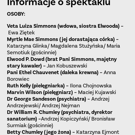
Informacje o spektaklu
OSOBY:
Veta Luiza Simmons (wdowa, siostra Elwooda) –
Ewa Ziętek
Myrtle Mae Simmons (jej dorastająca córka) –
Katarzyna Glinka/ Magdalena Stużyńska/ Maria
Semotiuk (gościnnie)
Elwood P. Dowd (brat Pani Simmons, majętny
stary kawaler) –
Jan Kobuszewski
Pani Ethel Chauvenet (daleka krewna) –
Anna
Borowiec
Ruth Kelly (pielęgniarka) –
Ilona Chojnowska
Marvin Wilson (pielęgniarz) –
Maciej Kujawski
Dr George Sandeson (psychiatra) –
Andrzej
Andrzejewski/ Andrzej Nejman
Dr William R. Chumley (psychiatra, dyrektor
sanatorium) –
Andrzej Kopiczyński/ Bronisław
Surmiak (gościnnie)
Betty Chumley (jego żona) –
Katarzyna Ejmont