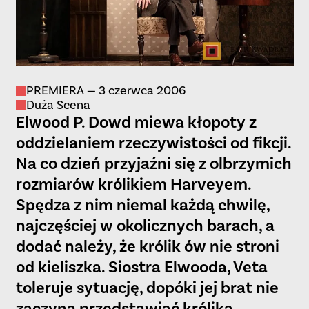
PREMIERA — 3 czerwca 2006
Duża Scena
Elwood P. Dowd miewa kłopoty z
oddzielaniem rzeczywistości od fikcji.
Na co dzień przyjaźni się z olbrzymich
rozmiarów królikiem Harveyem.
Spędza z nim niemal każdą chwilę,
najczęściej w okolicznych barach, a
dodać należy, że królik ów nie stroni
od kieliszka. Siostra Elwooda, Veta
toleruje sytuację, dopóki jej brat nie
zaczyna przedstawiać królika