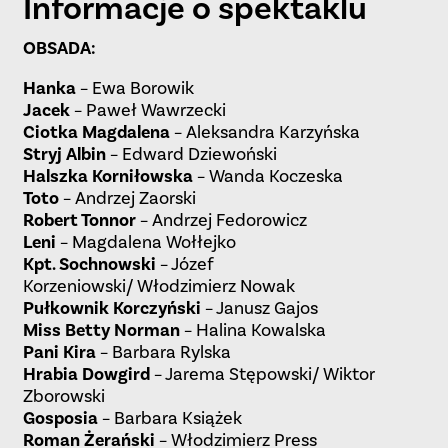
Informacje o spektaklu
OBSADA:
Hanka
– Ewa Borowik
Jacek
– Paweł Wawrzecki
Ciotka Magdalena
– Aleksandra Karzyńska
Stryj Albin
– Edward Dziewoński
Halszka Korniłowska
– Wanda Koczeska
Toto
– Andrzej Zaorski
Robert Tonnor
– Andrzej Fedorowicz
Leni
– Magdalena Wołłejko
Kpt. Sochnowski
– Józef
Korzeniowski/ Włodzimierz Nowak
Pułkownik Korczyński
– Janusz Gajos
Miss Betty Norman
– Halina Kowalska
Pani Kira
– Barbara Rylska
Hrabia Dowgird
– Jarema Stępowski/ Wiktor
Zborowski
Gosposia
– Barbara Książek
Roman Żerański
– Włodzimierz Press