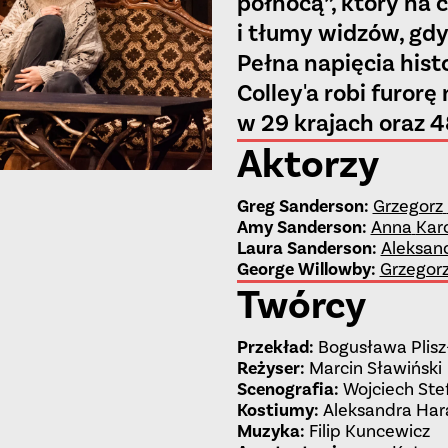
północą”, który na 
i tłumy widzów, gdyż
Pełna napięcia his
Colley'a robi furorę
w 29 krajach oraz 4
Aktorzy
Greg Sanderson
:
Grzegorz
Amy Sanderson
:
Anna
Kar
Laura Sanderson
:
Aleksan
George Willowby
:
Grzegor
Twórcy
Przekład
:
Bogusława Plisz
Reżyser
:
Marcin Sławiński
Scenografia
:
Wojciech Ste
Kostiumy
:
Aleksandra Har
Muzyka
:
Filip Kuncewicz