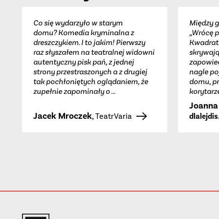
Co się wydarzyło w starym
Między 
domu? Komedia kryminalna z
„Wrócę p
dreszczykiem. I to jakim! Pierwszy
Kwadrat
raz słyszałem na teatralnej widowni
skrywają
autentyczny pisk pań, z jednej
zapowied
strony przestraszonych a z drugiej
nagle po
tak pochłoniętych oglądaniem, że
domu, p
zupełnie zapominały o ...
korytarze
Joanna
Jacek Mroczek
,
TeatrVaria
dlalejdis