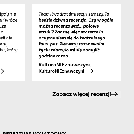
igdy nie
Teatr Kwadrat śmieszy i straszy.
To
i “wrócę
będzie dziwna recenzja. Czy w ogóle
 że
można recenzować... połowę
 z
sztuki? Zacznę więc szczerze i z
śli nie
przyznaniem się do teatralnego
mnij
faux-pas. Pierwszy raz w swoim
u, który
życiu zdarzyło mi się pomylić
godzinę rozpo...
KulturoNIEznawczyni
,
KulturoNIEznawczyni
Zobacz więcej recenzji
REPERTUAR WYJAZDOWY