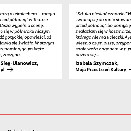
grozą a uśmiechem — magia
“Sztuka nieskończoności” N
rzed północą” w Teatrze
zwracaj się do mnie słowam
Cisza wypełnia scenę,
przed północą”, bo pomyślę,
c się w półmroku niczym
znalazłam się w koszmarze,
ź gotyckiej opowieści, aż
którego nie ma ucieczki. A je
jawia się światło. W starym
wiesz, o czym piszę, przypo
rzypominającym kręte
sobie węża z ogonem w pysk
, zaczyna...
pożera się ...
 Sieg-Ulanowicz
,
Izabela Szymczak
,
.pl
Moja Przestrzeń Kultury