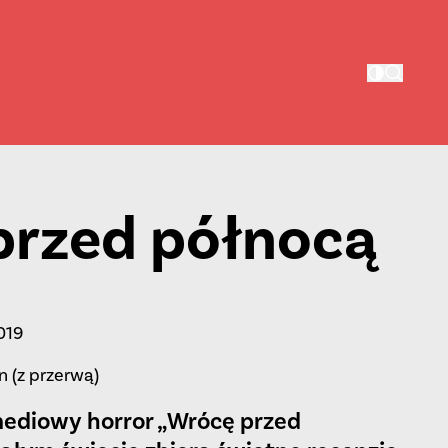
przed północą
019
 (z przerwą)
ediowy horror „Wrócę przed