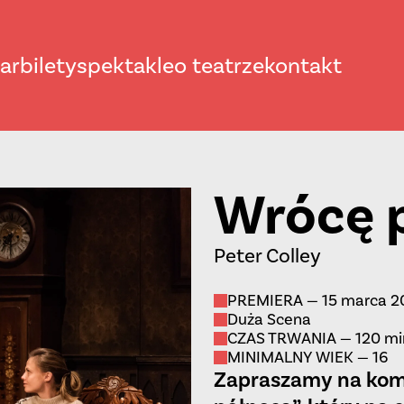
ar
bilety
spektakle
o teatrze
kontakt
Wrócę 
Peter Colley
PREMIERA — 15 marca 2
Duża Scena
CZAS TRWANIA — 120 min
MINIMALNY WIEK — 16
Zapraszamy na kom