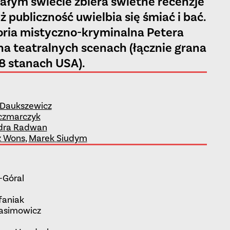
całym świecie zbiera świetne recenzje
 publiczność uwielbia się śmiać i bać.
toria mistyczno-kryminalna Petera
 na teatralnych scenach (łącznie grana
8 stanach USA).
Daukszewicz
czmarczyk
dra
Radwan
z
Wons
,
Marek
Siudym
-Góral
faniak
asimowicz