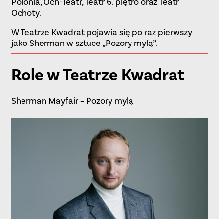
Polonia, Och-Teatr, Teatr 6. piętro oraz Teatr
Ochoty.
W Teatrze Kwadrat pojawia się po raz pierwszy
jako Sherman w sztuce „Pozory mylą”.
Role w Teatrze Kwadrat
Sherman Mayfair –
Pozory mylą