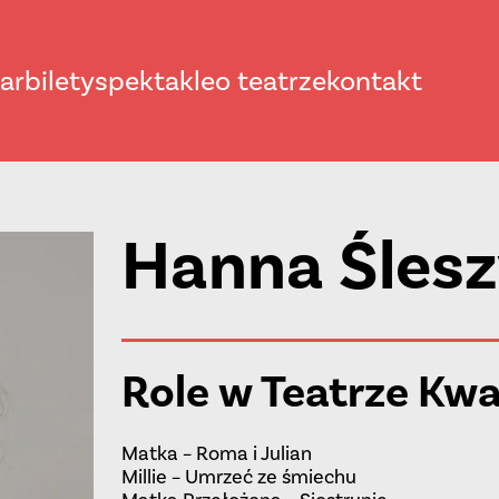
ar
bilety
spektakle
o teatrze
kontakt
Hanna Śles
Role w Teatrze Kw
Matka –
Roma i Julian
Millie –
Umrzeć ze śmiechu