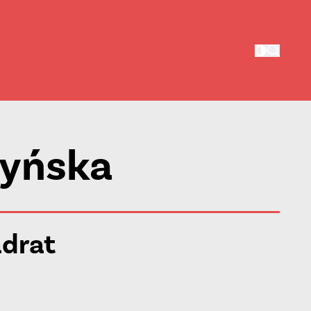
zyńska
adrat