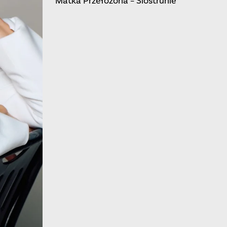
Matka Przełożona –
Siostrunie